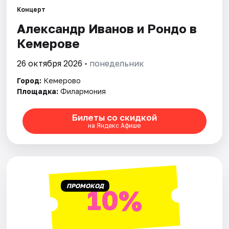
Города
Концерт
Александр Иванов и Рондо в
Площадки
Кемерове
Артисты
26 октября 2026
• понедельник
Рейтинги
Город:
Кемерово
Площадка:
Филармония
Билеты со скидкой
на Яндекс Афише
ПРОМОКОД
10%