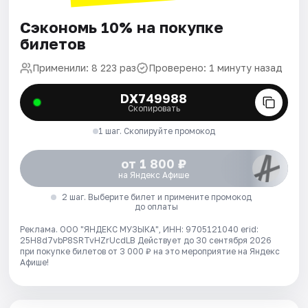
Сэкономь 10% на покупке
билетов
Применили: 8 223 раз
Проверено: 1 минуту назад
DX749988
Скопировать
1 шаг. Скопируйте промокод
от 1 800 ₽
на Яндекс Афише
2 шаг. Выберите билет и примените промокод
до оплаты
Реклама. ООО "ЯНДЕКС МУЗЫКА", ИНН: 9705121040 erid:
25H8d7vbP8SRTvHZrUcdLB
Действует до 30 сентября 2026
при покупке билетов от 3 000 ₽ на это мероприятие на Яндекс
Афише!