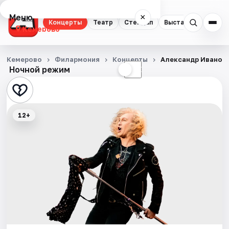
Меню
×
Концерты
Театр
Стендап
Выставки
Квест
Кемерово
Концерты
Кемерово
Филармония
Концерты
Александр Иванов 
Ночной режим
☀
☾
Театр
Стендап
12+
Выставки
Квесты
Экскурсии
События