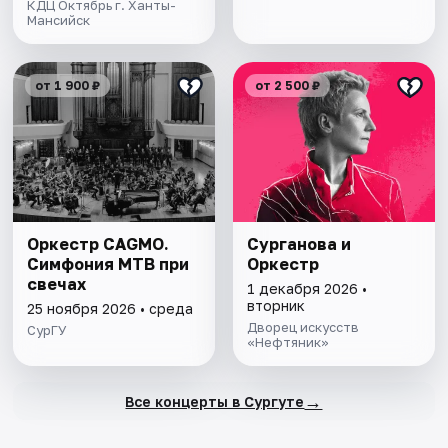
КДЦ Октябрь г. Ханты-
Мансийск
от 1 900 ₽
от 2 500 ₽
Оркестр CAGMO.
Сурганова и
Симфония МТВ при
Оркестр
свечах
1 декабря 2026 •
вторник
25 ноября 2026 • среда
Дворец искусств
СурГУ
«Нефтяник»
→
Все концерты в Сургуте