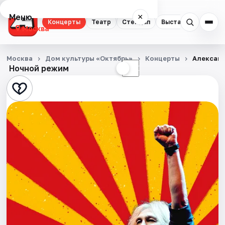
Меню
×
Концерты
Театр
Стендап
Выставки
Квест
Москва
Концерты
Москва
Дом культуры «Октябрь»
Концерты
Александ
Ночной режим
☀
☾
Театр
Стендап
Выставки
Квесты
Экскурсии
Спорт
События