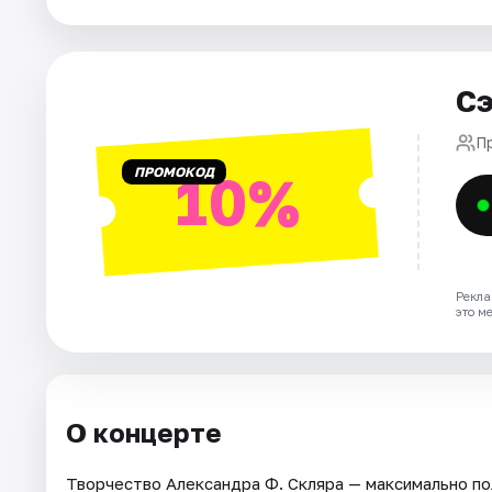
Города
Сэ
Площадки
П
Артисты
ПРОМОКОД
10%
Рейтинги
Рекла
это м
О концерте
Творчество Александра Ф. Скляра — максимально по