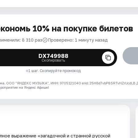
кономь 10% на покупке билетов
рименили: 8 310 раз
Проверено: 1 минуту назад
DX749988
Скопировать
1 шаг. Скопируйте промокод
ма. ООО "ЯНДЕКС МУЗЫКА", ИНН: 9705121040 erid: 25H8d7vbP8SRTvHZrUcdLB
ероприятие на Яндекс Афише!
лное выражение «загадочной и странной русской