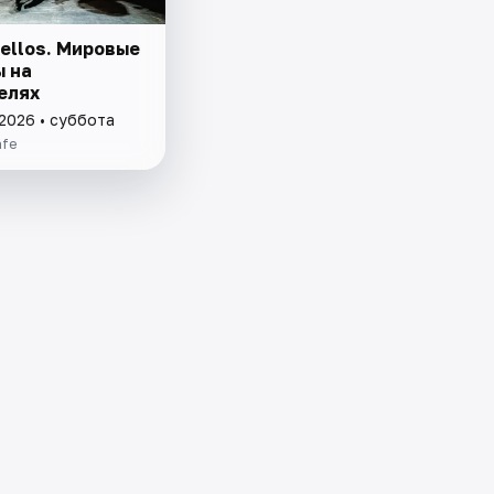
ellos. Мировые
ы на
елях
 2026 • суббота
afe