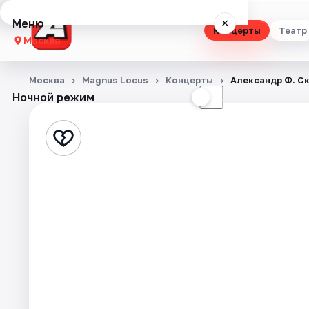
Меню
×
Концерты
Театр
Москва
Концерты
Москва
Magnus Locus
Концерты
Александр Ф. Ск
Ночной режим
☀
☾
Театр
Стендап
Выставки
Квесты
Экскурсии
Спорт
События