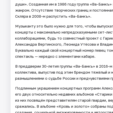
души». Созданная им в 1986 году группа «Ва-Банкъ»
жанром. Отсутствие творческих границ и постоянна
Скляра в 2008-м распустить «Ва-Банкъ».
Музыканту это было нужно для того, чтобы выпускат
концерты с максимально непредсказуемыми сет-лист
коллаборациями, будь то совместный проект с Гари
Александра Вертинского, Леонида Утёсова и Владим
Буквально каждый свой концертный номер певец тон
спектакль — нередко с элементами кабаре.
В преддверии 30-летия группы «Ва-Банкъ» в 2016-м
коллектива, выпустив под этим брендом тяжёлый и 
размышлениями о судьбе России и предчувствиями г
Подлинным украшением концертных программ Алексан
его двух относительно недавних альбомов «Старики 
из них посвящён представителям старой гвардии, вер
сражались. В альбоме «Кровь и золото» собраны по
создания, социальной ангажированности и авторства