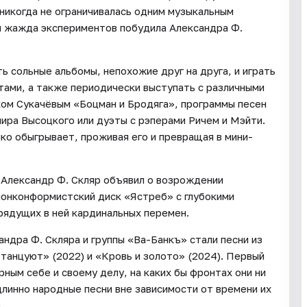
 никогда не ограничивалась одним музыкальным
я жажда экспериментов побудила Александра Ф.
ь сольные альбомы, непохожие друг на друга, и играть
ами, а также периодически выступать с различными
ком Сукачёвым «Боцман и Бродяга», программы песен
ира Высоцкого или дуэты с рэперами Ричем и Мэйти.
ко обыгрывает, проживая его и превращая в мини-
 Александр Ф. Скляр объявил о возрождении
нонконформистский диск «Ястреб» с глубокими
рядущих в ней кардинальных перемен.
дра Ф. Скляра и группы «Ва-Банкъ» стали песни из
танцуют» (2022) и «Кровь и золото» (2024). Первый
ным себе и своему делу, на каких бы фронтах они ни
длинно народные песни вне зависимости от времени их
.