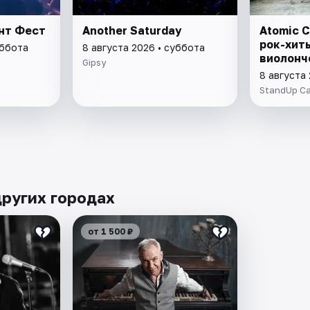
ант Фест
Another Saturday
Atomic C
рок-хит
уббота
8 августа 2026 • суббота
виолонч
Gipsy
8 августа
StandUp C
других городах
от 1 500 ₽