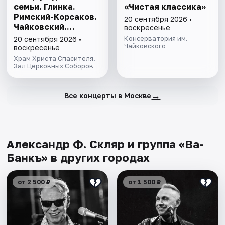
семьи. Глинка.
«Чистая классика»
Римский-Корсаков.
20 сентября 2026 •
Чайковский.
воскресенье
Бородин
Консерватория им.
20 сентября 2026 •
Чайковского
воскресенье
Храм Христа Спасителя.
Зал Церковных Соборов
→
Все концерты в Москве
Александр Ф. Скляр и группа «Ва-
Банкъ» в других городах
от 2 500 ₽
от 1 500 ₽