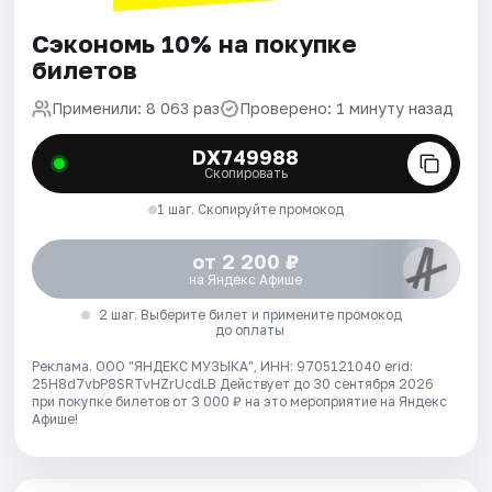
Сэкономь 10% на покупке
билетов
Применили: 8 063 раз
Проверено: 1 минуту назад
DX749988
Скопировать
1 шаг. Скопируйте промокод
от 2 200 ₽
на Яндекс Афише
2 шаг. Выберите билет и примените промокод
до оплаты
Реклама. ООО "ЯНДЕКС МУЗЫКА", ИНН: 9705121040 erid:
25H8d7vbP8SRTvHZrUcdLB
Действует до 30 сентября 2026
при покупке билетов от 3 000 ₽ на это мероприятие на Яндекс
Афише!