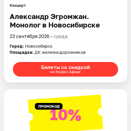
Концерт
Александр Эгромжан.
Города
Монолог в Новосибирске
Площадки
23 сентября 2026
• среда
Артисты
Город:
Новосибирск
Площадка:
ДК железнодорожников
Рейтинги
Билеты со скидкой
на Яндекс Афише
ПРОМОКОД
10%