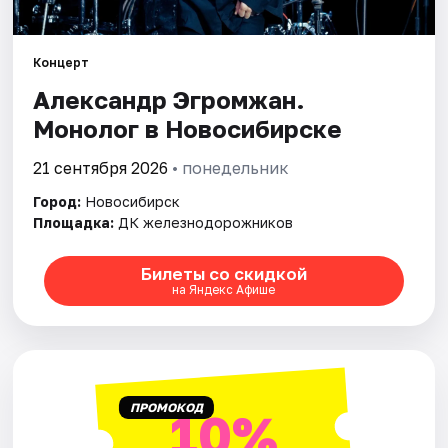
Города
Концерт
Александр Эгромжан.
Площадки
Монолог в Новосибирске
Артисты
21 сентября 2026
• понедельник
Рейтинги
Город:
Новосибирск
Площадка:
ДК железнодорожников
Билеты со скидкой
на Яндекс Афише
ПРОМОКОД
10%