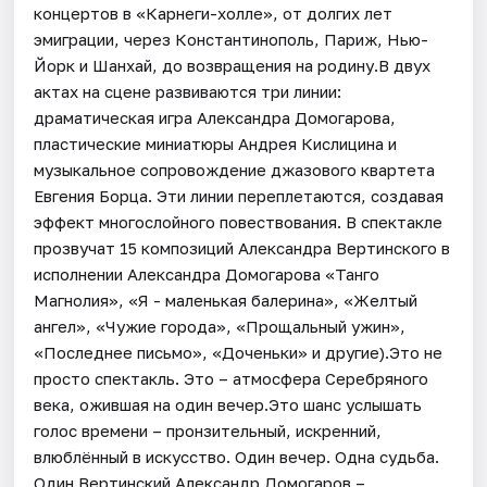
концертов в «Карнеги-холле», от долгих лет
эмиграции, через Константинополь, Париж, Нью-
Йорк и Шанхай, до возвращения на родину.В двух
актах на сцене развиваются три линии:
драматическая игра Александра Домогарова,
пластические миниатюры Андрея Кислицина и
музыкальное сопровождение джазового квартета
Евгения Борца. Эти линии переплетаются, создавая
эффект многослойного повествования. В спектакле
прозвучат 15 композиций Александра Вертинского в
исполнении Александра Домогарова «Танго
Магнолия», «Я - маленькая балерина», «Желтый
ангел», «Чужие города», «Прощальный ужин»,
«Последнее письмо», «Доченьки» и другие).Это не
просто спектакль. Это – атмосфера Серебряного
века, ожившая на один вечер.Это шанс услышать
голос времени – пронзительный, искренний,
влюблённый в искусство. Один вечер. Одна судьба.
Один Вертинский.Александр Домогаров –