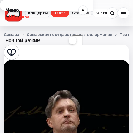
Меню
×
Концерты
Театр
Стендап
Выставки
Квест
Самара
Концерты
Самара
Самарская государственная филармония
Театр
Ночной режим
☀
☾
Театр
Стендап
Выставки
Квесты
Экскурсии
Спорт
События