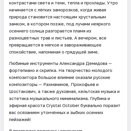
контрастами света и тени, тепла и прохлады. Утро
начинается с лёгких заморозков, когда живая
природа становится настоящим хрустальным
замком, в котором позже, под лучами неяркого
осеннего солнца разгорается пламя из
разноцветных трав и листьев. А вечером, все
превращается в мягкое и завораживающее
спокойствие, напоминая о грядущей зиме.
Любимые инструменты Александра Демидова —
фортепиано и скрипка. На творчество молодого
композитора большое влияние оказали русские
композиторы — Рахманинов, Прокофьев и
Шостакович, а также духовная, кельтская музыка и
эстетика музыкального минимализма. Глубина и
эфирная красота Crystal October буквально поразит
вас осязанием утончённых и зыбких осенних
пейзажей!
В программе возможны изменения.