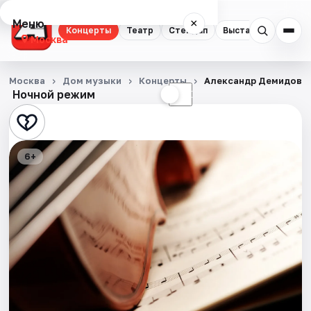
Меню
×
Концерты
Театр
Стендап
Выставки
Квест
Москва
Концерты
Москва
Дом музыки
Концерты
Александр Демидов. C
Ночной режим
☀
☾
Театр
Стендап
6+
Выставки
Квесты
Экскурсии
Спорт
События