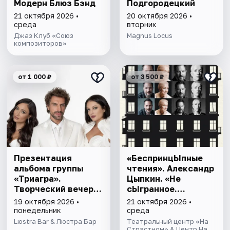
Модерн Блюз Бэнд
Подгородецкий
21 октября 2026 •
20 октября 2026 •
среда
вторник
Джаз Клуб «Союз
Magnus Locus
композиторов»
от 1 000 ₽
от 3 500 ₽
Презентация
«БеспринцЫпные
альбома группы
чтения». Александр
«Триагра».
Цыпкин. «Не
Творческий вечер в
сЫгранное.
кругу друзей.
«Жил.Был.Дом.»
19 октября 2026 •
21 октября 2026 •
понедельник
среда
Lюstra Bar & Люстра Бар
Театральный центр «На
Страстном» & Центр На