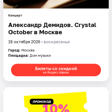
Города
Концерт
Александр Демидов. Crystal
Площадки
October в Москве
Артисты
18 октября 2026
• воскресенье
Рейтинги
Город:
Москва
Площадка:
Дом музыки
Билеты со скидкой
на Яндекс Афише
ПРОМОКОД
10%