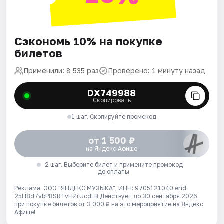
Сэкономь 10% на покупке
билетов
Применили: 8 535 раз
Проверено: 1 минуту назад
DX749988
Скопировать
1 шаг. Скопируйте промокод
от 1 500 ₽
на Яндекс Афише
2 шаг. Выберите билет и примените промокод
до оплаты
Реклама. ООО "ЯНДЕКС МУЗЫКА", ИНН: 9705121040 erid:
25H8d7vbP8SRTvHZrUcdLB
Действует до 30 сентября 2026
при покупке билетов от 3 000 ₽ на это мероприятие на Яндекс
Афише!