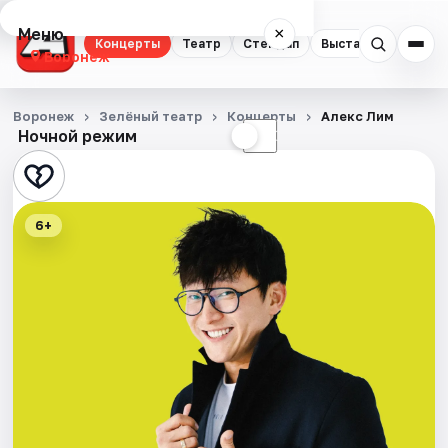
Меню
×
Концерты
Театр
Стендап
Выставки
Квест
Воронеж
Концерты
Воронеж
Зелёный театр
Концерты
Алекс Лим
Ночной режим
☀
☾
Театр
Стендап
6+
Выставки
Квесты
Экскурсии
Спорт
События