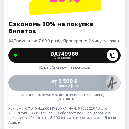
Сэкономь 10% на покупке
билетов
Применили: 7 880 раз
Проверено: 1 минуту назад
DX749988
Скопировать
1 шаг. Скопируйте промокод
от 1 500 ₽
на Яндекс Афише
2 шаг. Выберите билет и примените промокод
до оплаты
Реклама. ООО "ЯНДЕКС МУЗЫКА", ИНН: 9705121040 erid:
25H8d7vbP8SRTvHZrUcdLB
Действует до 30 сентября 2026
при покупке билетов от 3 000 ₽ на это мероприятие на Яндекс
Афише!