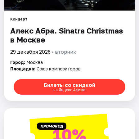
Города
Концерт
Алекс Абра. Sinatra Christmas
Площадки
в Москве
Артисты
29 декабря 2026
• вторник
Рейтинги
Город:
Москва
Площадка:
Союз композиторов
Билеты со скидкой
на Яндекс Афише
ПРОМОКОД
10%