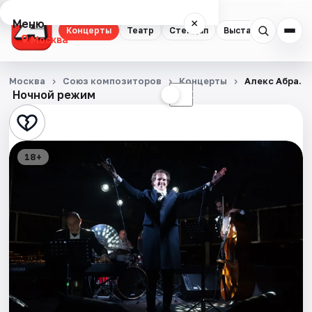
Меню
×
Концерты
Театр
Стендап
Выставки
Квест
Москва
Концерты
Москва
Союз композиторов
Концерты
Алекс Абра. S
Ночной режим
☀
☾
Театр
Стендап
18+
Выставки
Квесты
Экскурсии
Спорт
События