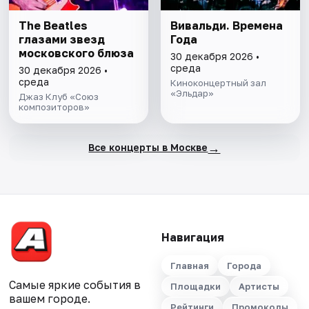
The Beatles
Вивальди. Времена
глазами звезд
Года
московского блюза
30 декабря 2026 •
среда
30 декабря 2026 •
среда
Киноконцертный зал
«Эльдар»
Джаз Клуб «Союз
композиторов»
→
Все концерты в Москве
Навигация
Главная
Города
Самые яркие события в
Площадки
Артисты
вашем городе.
Рейтинги
Промокоды