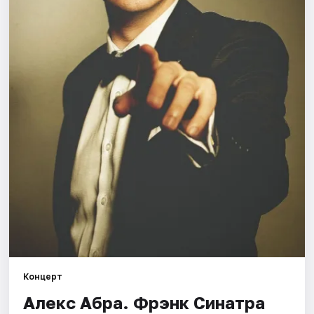
Города
Площадки
Артисты
Рейтинги
Концерт
Алекс Абра. Фрэнк Синатра