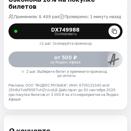
билетов
Применили: 8 489 раз
Проверено: 1 минуту назад
DX749988
Скопировать
1 шаг. Скопируйте промокод
от 500 ₽
на Яндекс Афише
2 шаг. Выберите билет и примените промокод
до оплаты
Реклама. ООО "ЯНДЕКС МУЗЫКА", ИНН: 9705121040 erid:
25H8d7vbP8SRTvHZrUcdLB
Действует до 30 сентября 2026
при покупке билетов от 3 000 ₽ на это мероприятие на Яндекс
Афише!
О концерте