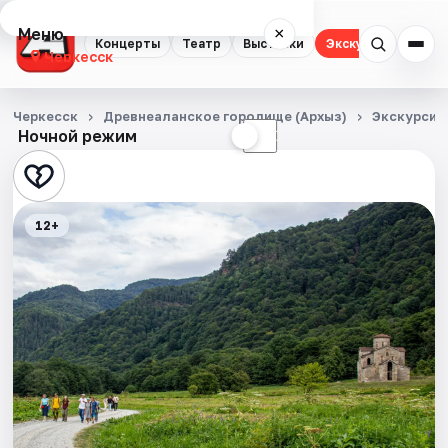
Меню
×
Концерты
Театр
Выставки
Экскурсии
Черкесск
Концерты
Черкесск
Древнеаланское городище (Архыз)
Экскурсии
Ночной режим
☀
☾
Театр
Выставки
12+
Экскурсии
События
Города
Площадки