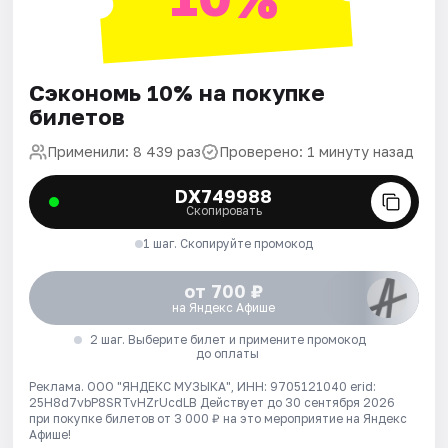
Сэкономь 10% на покупке
билетов
Применили: 8 439 раз
Проверено: 1 минуту назад
DX749988
Скопировать
1 шаг. Скопируйте промокод
от 700 ₽
на Яндекс Афише
2 шаг. Выберите билет и примените промокод
до оплаты
Реклама. ООО "ЯНДЕКС МУЗЫКА", ИНН: 9705121040 erid:
25H8d7vbP8SRTvHZrUcdLB
Действует до 30 сентября 2026
при покупке билетов от 3 000 ₽ на это мероприятие на Яндекс
Афише!