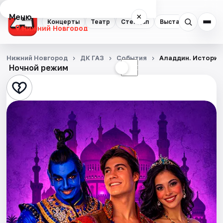
Меню
×
Концерты
Театр
Стендап
Выставки
Квест
Нижний Новгород
Концерты
Нижний Новгород
ДК ГАЗ
События
Аладдин. История
Ночной режим
☀
☾
Театр
Стендап
Выставки
Квесты
Экскурсии
Спорт
События