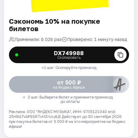
Сэкономь 10% на покупке
билетов
Применили: 8 028 раз
Проверено: 1 минуту назад
DX749988
Скопировать
1 шаг. Скопируйте промокод
от 500 ₽
на Яндекс Афише
2 шаг. Выберите билет и примените промокод
до оплаты
Реклама. ООО "ЯНДЕКС МУЗЫКА", ИНН: 9705121040 erid:
25H8d7vbP8SRTvHZrUcdLB
Действует до 30 сентября 2026
при покупке билетов от 3 000 ₽ на это мероприятие на Яндекс
Афише!