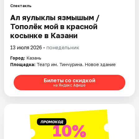
Спектакль
Ал яулыклы язмышым /
Города
Тополёк мой в красной
Площадки
косынке в Казани
Артисты
13 июля 2026
• понедельник
Город:
Казань
Рейтинги
Площадка:
Театр им. Тинчурина. Новое здание
Билеты со скидкой
на Яндекс Афише
ПРОМОКОД
10%