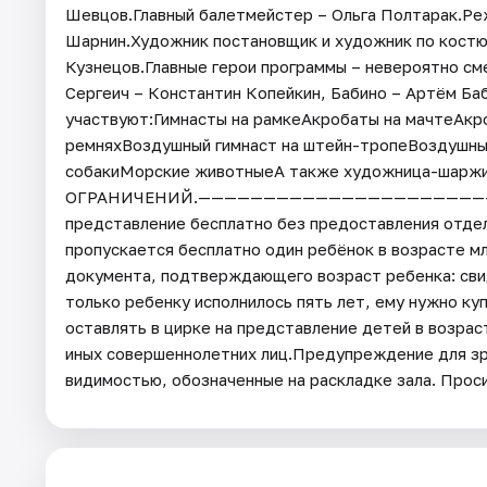
Шевцов.Главный балетмейстер – Ольга Полтарак.Ре
Шарнин.Художник постановщик и художник по кост
Кузнецов.Главные герои программы – невероятно см
Сергеич – Константин Копейкин, Бабино – Артём Б
участвуют:Гимнасты на рамкеАкробаты на мачтеАкр
ремняхВоздушный гимнаст на штейн-тропеВоздушны
собакиМорские животныеА также художница-шар
ОГРАНИЧЕНИЙ.——————————————————————————
представление бесплатно без предоставления отдель
пропускается бесплатно один ребёнок в возрасте мл
документа, подтверждающего возраст ребенка: сви
только ребенку исполнилось пять лет, ему нужно 
оставлять в цирке на представление детей в возра
иных совершеннолетних лиц.Предупреждение для зри
видимостью, обозначенные на раскладке зала. Прос