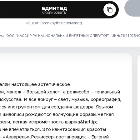
адмитад
Скопировать
1 шаг. Скопируйте промокод
ма. ООО "КАССИР.РУ-НАЦИОНАЛЬНЫЙ БИЛЕТНЫЙ ОПЕРАТОР", ИНН: 7841075409
телям настоящее эстетическое
и, манеж – большой холст, а режиссёр – гениальный
кусства. И всё вокруг – свет, музыка, хореография,
ится инструментом для создания шедевра. Языком
и живописи рождаются волнующие образы.Чёткая
рели, легкая искромётность шаржа&hellip;
не впечатлиться. Это квинтэссенция красоты
 – «Акварель».Режиссёр-постановщик – Евгений