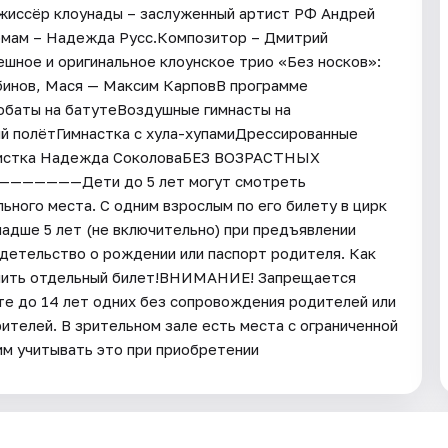
жиссёр клоунады – заслуженный артист РФ Андрей
юмам – Надежда Русс.Композитор – Дмитрий
ешное и оригинальное клоунское трио «Без носков»:
абинов, Мася — Максим КарповВ программе
обаты на батутеВоздушные гимнасты на
й полётГимнастка с хула-хупамиДрессированные
жистка Надежда СоколоваБЕЗ ВОЗРАСТНЫХ
———Дети до 5 лет могут смотреть
ного места. С одним взрослым по его билету в цирк
адше 5 лет (не включительно) при предъявлении
детельство о рождении или паспорт родителя. Как
купить отдельный билет!ВНИМАНИЕ! Запрещается
сте до 14 лет одних без сопровождения родителей или
телей. В зрительном зале есть места с ограниченной
им учитывать это при приобретении