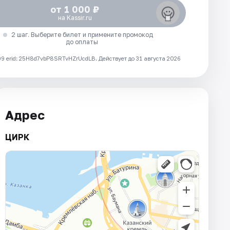
от 1 000 ₽
на Kassir.ru
2 шаг. Выберите билет и примените промокод
до оплаты
 erid: 25H8d7vbP8SRTvHZrUcdLB.
Действует до 31 августа 2026
Адрес
ЦИРК