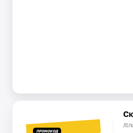
Города
Площадки
Артисты
Рейтинги
Ск
П
ПРОМОКОД