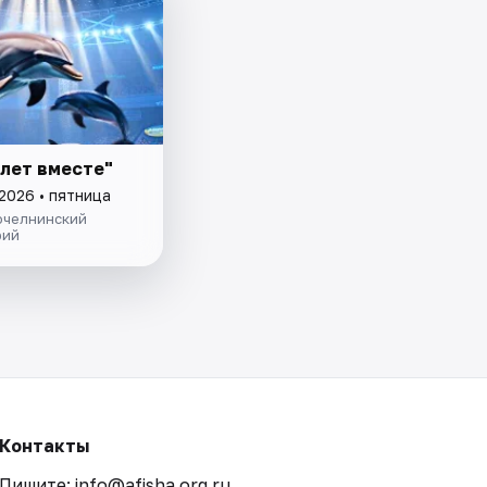
 лет вместе"
2026 • пятница
челнинский
рий
Контакты
Пишите: info@afisha.org.ru