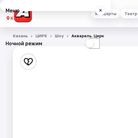
Меню
×
Концерты
Театр
Казань
Концерты
Казань
ЦИРК
Шоу
Акварель. Цирк
Ночной режим
☀
☾
Театр
Стендап
Выставки
Квесты
Экскурсии
Спорт
События