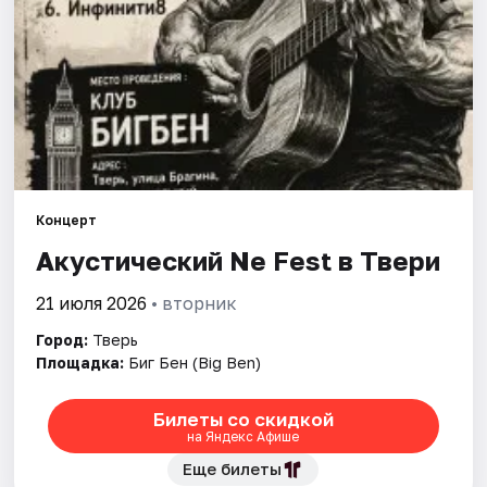
Города
Площадки
Артисты
Рейтинги
Концерт
Акустический Ne Fest в Твери
21 июля 2026
• вторник
Город:
Тверь
Площадка:
Биг Бен (Big Ben)
Билеты со скидкой
на Яндекс Афише
Еще билеты