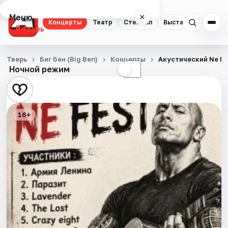
Меню
×
Концерты
Театр
Стендап
Выставки
Квест
Тверь
Концерты
Тверь
Биг Бен (Big Ben)
Концерты
Акустический Ne Fe
Ночной режим
☀
☾
Театр
Стендап
16+
Выставки
Квесты
Экскурсии
Спорт
События