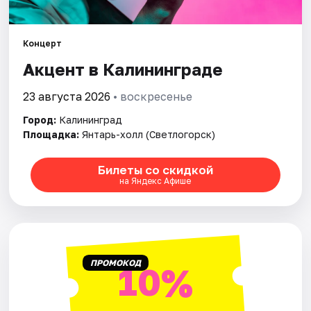
Города
Площадки
Концерт
Акцент в Калининграде
Артисты
23 августа 2026
• воскресенье
Рейтинги
Город:
Калининград
Площадка:
Янтарь-холл (Светлогорск)
Билеты со скидкой
на Яндекс Афише
ПРОМОКОД
10%