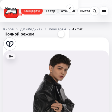
Меню
×
Концерты
Театр
Стендап
Выставки
Квест
Киров
Концерты
Киров
ДК «Родина»
Концерты
Akmal’
Ночной режим
☀
☾
Театр
Стендап
6+
Выставки
Квесты
Экскурсии
Спорт
События