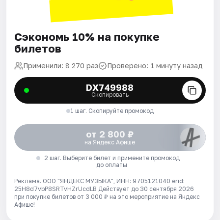
Сэкономь 10% на покупке
билетов
Применили: 8 270 раз
Проверено: 1 минуту назад
DX749988
Скопировать
1 шаг. Скопируйте промокод
от 2 800 ₽
на Яндекс Афише
2 шаг. Выберите билет и примените промокод
до оплаты
Реклама. ООО "ЯНДЕКС МУЗЫКА", ИНН: 9705121040 erid:
25H8d7vbP8SRTvHZrUcdLB
Действует до 30 сентября 2026
при покупке билетов от 3 000 ₽ на это мероприятие на Яндекс
Афише!