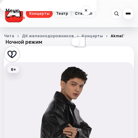
Меню
×
Концерты
Театр
Стендап
Чита
Концерты
Чита
ДК железнодорожников
Концерты
Akmal’
Ночной режим
☀
☾
Театр
Стендап
6+
События
Города
Площадки
Артисты