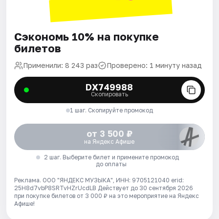
Сэкономь 10% на покупке
билетов
Применили: 8 243 раз
Проверено: 1 минуту назад
DX749988
Скопировать
1 шаг. Скопируйте промокод
от 3 500 ₽
на Яндекс Афише
2 шаг. Выберите билет и примените промокод
до оплаты
Реклама. ООО "ЯНДЕКС МУЗЫКА", ИНН: 9705121040 erid:
25H8d7vbP8SRTvHZrUcdLB
Действует до 30 сентября 2026
при покупке билетов от 3 000 ₽ на это мероприятие на Яндекс
Афише!