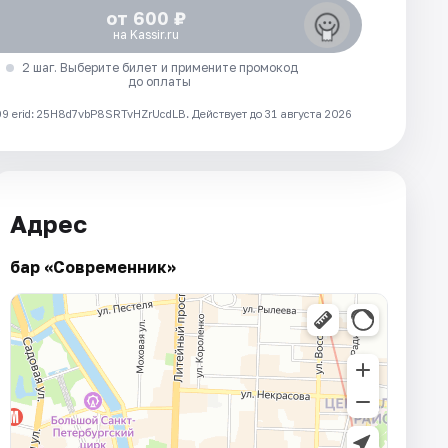
от 600 ₽
на Kassir.ru
2 шаг. Выберите билет и примените промокод
до оплаты
 erid: 25H8d7vbP8SRTvHZrUcdLB.
Действует до 31 августа 2026
Адрес
бар «Современник»