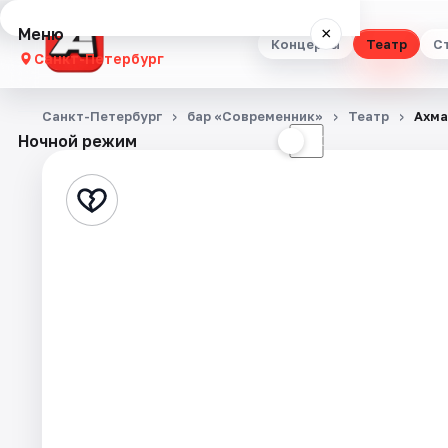
Меню
×
Концерты
Театр
С
Санкт-Петербург
Концерты
Санкт-Петербург
бар «Современник»
Театр
Ахма
Ночной режим
☀
☾
Театр
Стендап
Выставки
Квесты
Экскурсии
Спорт
События