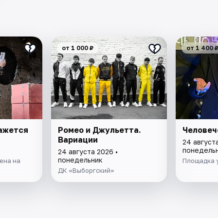
от 1 000 ₽
от 1 400 
Кажется
Ромео и Джульетта.
Человеч
Вариации
24 августа
понедель
24 августа 2026 •
понедельник
ена на
Площадка 
ДК «Выборгский»