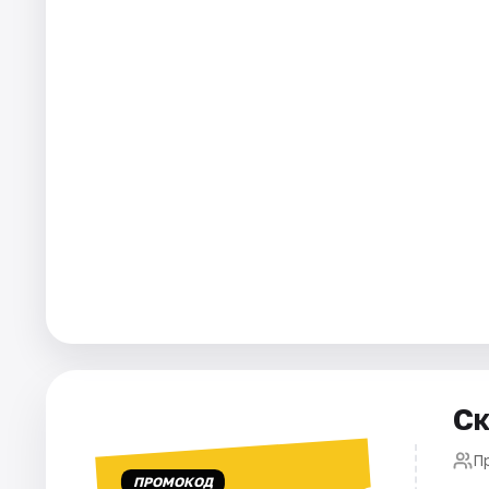
Города
Площадки
Артисты
Рейтинги
Ск
П
ПРОМОКОД