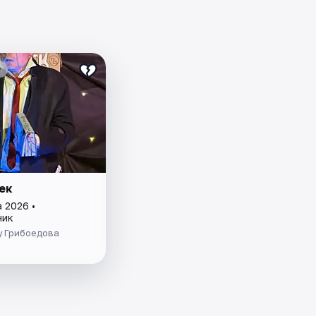
₽
ек
 2026 •
ник
у Грибоедова