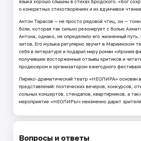
языка хорошо слышны в стихах Бродского. «Бог сохр
о конкретных стихотворениях и их вдумчивое чтение
Антон Тарасов — не просто рядовой чтец, он — тонк
боли, которая так сильно резонирует с болью Ахма
Антона, однако, не определило его жизненный путь.
хитов. Его музыка регулярно звучит в Мариинском т
себя в литературе и подарил миру роман «Ирония фа
получившие восторженные отзывы критиков и читате
продюсером и организатором ежегодного фестиваля 
Лирико-драматический театр «НЕОЛИРА» основан в 
представлений: поэтических вечеров, конкурсов, от
сольных концертов, стендапов, квартирников, а та
мероприятие «НЕОЛИРЫ» неизменно дарит зрителям
Вопросы и ответы