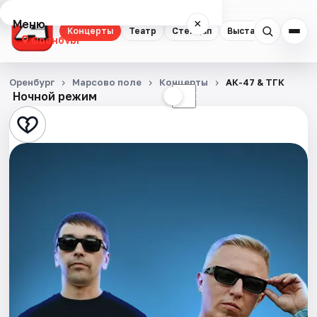
Меню
×
Концерты
Театр
Стендап
Выставки
Квест
Оренбург
Концерты
Оренбург
Марсово поле
Концерты
АК-47 & ТГК
Ночной режим
☀
☾
Театр
Стендап
Выставки
Квесты
Экскурсии
Спорт
События