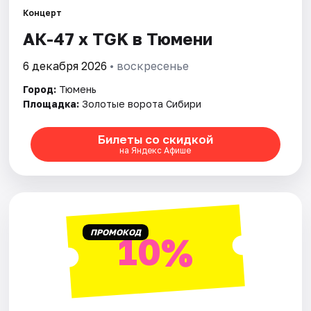
Концерт
АК-47 х TGK в Тюмени
Города
6 декабря 2026
• воскресенье
Площадки
Город:
Тюмень
Артисты
Площадка:
Золотые ворота Сибири
Рейтинги
Билеты со скидкой
на Яндекс Афише
ПРОМОКОД
10%