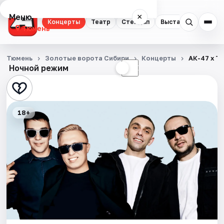
Меню
×
Концерты
Театр
Стендап
Выставки
Квест
Тюмень
Концерты
Тюмень
Золотые ворота Сибири
Концерты
АК-47 х T
Ночной режим
☀
☾
Театр
Стендап
18+
Выставки
Квесты
Экскурсии
Спорт
События