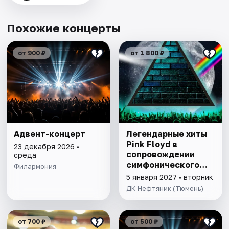
Похожие концерты
от 900 ₽
от 1 800 ₽
Адвент-концерт
Легендарные хиты
Pink Floyd в
23 декабря 2026 •
сопровождении
среда
симфонического
Филармония
оркестра
5 января 2027 • вторник
ДК Нефтяник (Тюмень)
от 700 ₽
от 500 ₽