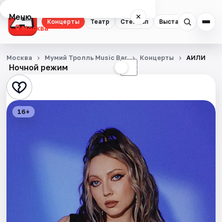
Меню
×
Концерты
Театр
Стендап
Выставки
Квест
Москва
Концерты
Москва
Мумий Тролль Music Bar
Концерты
АИЛИ
Ночной режим
☀
☾
Театр
Стендап
16+
Выставки
Квесты
Экскурсии
Спорт
События