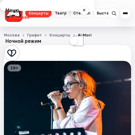
Меню
×
Концерты
Театр
Стендап
Выставки
Квест
Москва
Концерты
Москва
Графит
Концерты
Ai Mori
Ночной режим
☀
☾
Театр
Стендап
18+
Выставки
Квесты
Экскурсии
Спорт
События