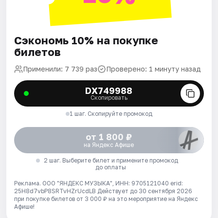
Сэкономь 10% на покупке
билетов
Применили: 7 739 раз
Проверено: 1 минуту назад
DX749988
Скопировать
1 шаг. Скопируйте промокод
от 1 800 ₽
на Яндекс Афише
2 шаг. Выберите билет и примените промокод
до оплаты
Реклама. ООО "ЯНДЕКС МУЗЫКА", ИНН: 9705121040 erid:
25H8d7vbP8SRTvHZrUcdLB
Действует до 30 сентября 2026
при покупке билетов от 3 000 ₽ на это мероприятие на Яндекс
Афише!