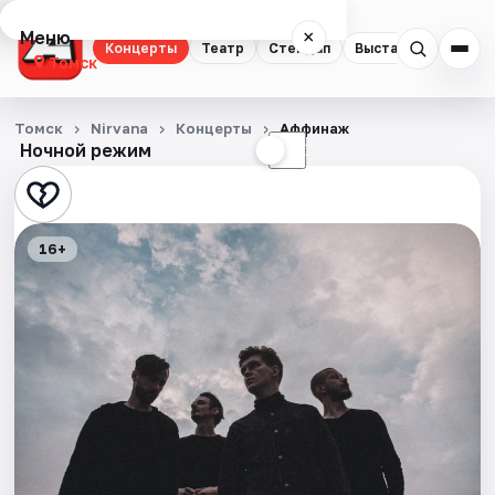
Меню
×
Концерты
Театр
Стендап
Выставки
Квест
Томск
Концерты
Томск
Nirvana
Концерты
Аффинаж
Ночной режим
☀
☾
Театр
Стендап
16+
Выставки
Квесты
Экскурсии
События