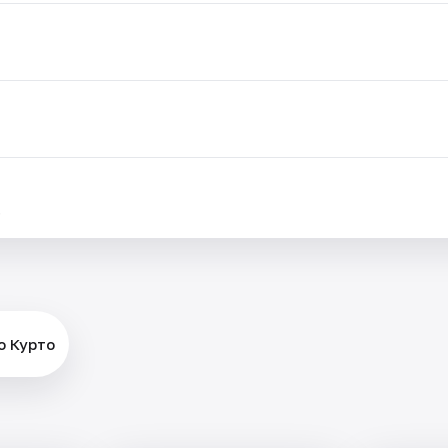
.
о Курто