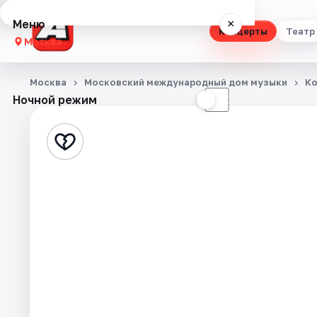
Меню
×
Концерты
Театр
Москва
Концерты
Москва
Московский международный дом музыки
К
Ночной режим
☀
☾
Театр
Стендап
Выставки
Квесты
Экскурсии
Спорт
События