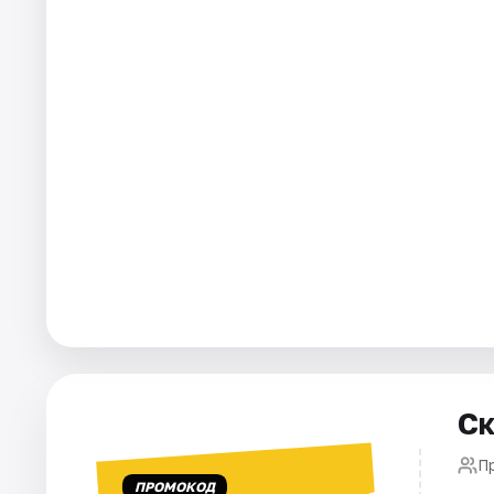
Города
Площадки
Артисты
Рейтинги
Ск
П
ПРОМОКОД