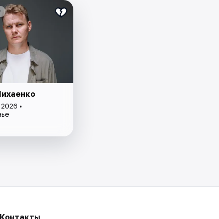
₽
Нихаенко
 2026 •
нье
Контакты