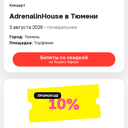
Концерт
AdrenalinHouse в Тюмени
Города
3 августа 2026
• понедельник
Площадки
Город:
Тюмень
Артисты
Площадка:
Торфяник
Рейтинги
Билеты со скидкой
на Яндекс Афише
ПРОМОКОД
10%