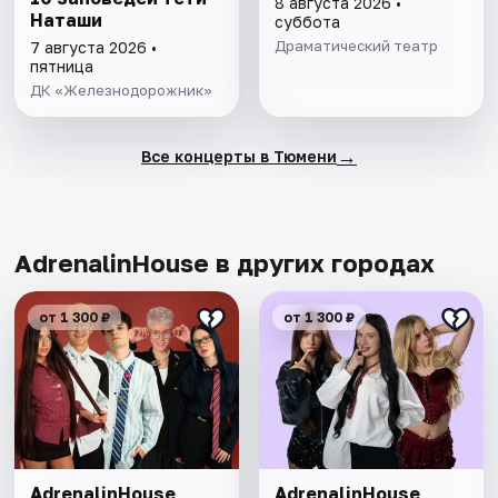
8 августа 2026 •
Наташи
суббота
Драматический театр
7 августа 2026 •
пятница
ДК «Железнодорожник»
→
Все концерты в Тюмени
AdrenalinHouse в других городах
от 1 300 ₽
от 1 300 ₽
AdrenalinHouse
AdrenalinHouse