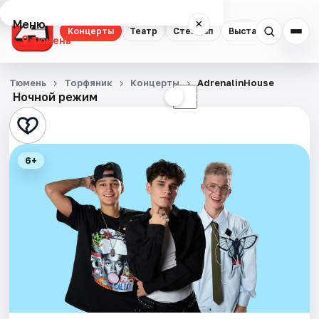
Меню
×
Концерты
Театр
Стендап
Выставки
Квест
Тюмень
Концерты
Тюмень
Торфяник
Концерты
AdrenalinHouse
Ночной режим
☀
☾
Театр
Стендап
6+
Выставки
Квесты
Экскурсии
Спорт
События