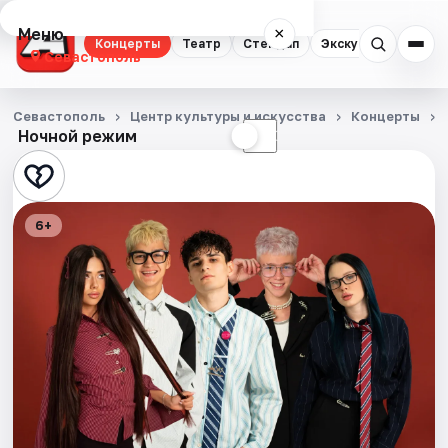
Меню
×
Концерты
Театр
Стендап
Экскурсии
Севастополь
Концерты
Севастополь
Центр культуры и искусства
Концерты
Ночной режим
☀
☾
Театр
Стендап
6+
Экскурсии
События
Города
Площадки