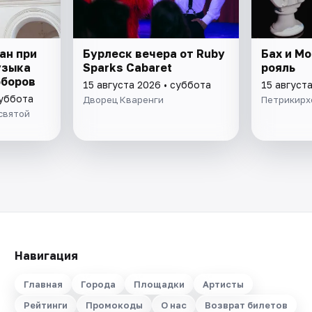
ан при
Бурлеск вечера от Ruby
Бах и Мо
узыка
Sparks Cabaret
рояль
оборов
15 августа 2026 • суббота
15 август
суббота
Дворец Кваренги
Петрикирх
святой
Навигация
Главная
Города
Площадки
Артисты
Рейтинги
Промокоды
О нас
Возврат билетов