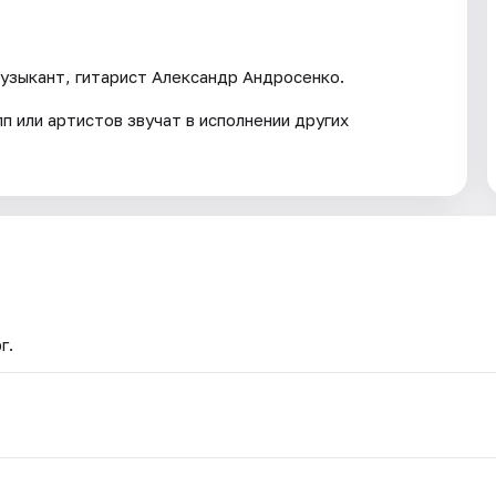
музыкант, гитарист Александр Андросенко.
п или артистов звучат в исполнении других
г.