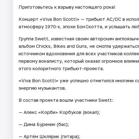
Приготовьтесь к взрыву настоящего рока!
Концерт «Viva Bon Scott!» — трибьют AC/DC в испо
атмосферу 1970‑х, эпохи Бон Скотта, и услышать лю
Группа Swett, известная своим авторским англоязы
альбом Chicks, Bikes and Guns, не смогла удержатьс
источником вдохновения для всех участников коллек
первому вокалисту, который оказал огромное влияни
этого колоритного трибьют-проекта.
«Viva Bon Scott!» уже успешно отметился многими 
энергию музыкантов.
В состав проекта вошли участники Swett:
— Алекс «Корби» Корбуков (вокал);
— Дима Буренин (бас);
— Артём Шклярик (гитара);