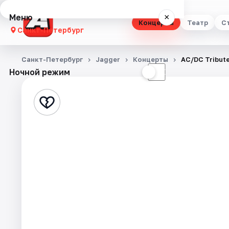
Меню
×
Концерты
Театр
С
Санкт-Петербург
Концерты
Санкт-Петербург
Jagger
Концерты
AC/DC Tribut
Ночной режим
☀
☾
Театр
Стендап
Выставки
Квесты
Экскурсии
Спорт
События