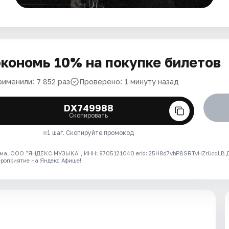
кономь 10% на покупке билетов
рименили: 7 852 раз
Проверено: 1 минуту назад
DX749988
Скопировать
1 шаг. Скопируйте промокод
ма. ООО "ЯНДЕКС МУЗЫКА", ИНН: 9705121040 erid: 25H8d7vbP8SRTvHZrUcdLB
ероприятие на Яндекс Афише!