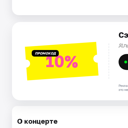
Города
Площадки
Сэ
Артисты
П
ПРОМОКОД
10%
Рейтинги
Рекла
это м
О концерте