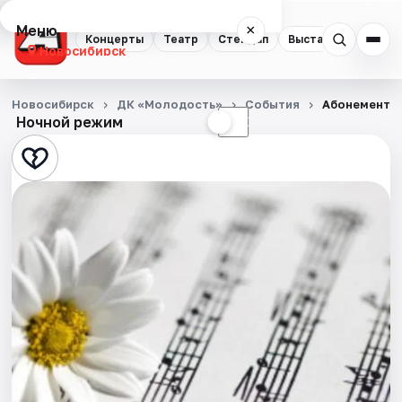
Меню
×
Концерты
Театр
Стендап
Выставки
Квест
Новосибирск
Концерты
Новосибирск
ДК «Молодость»
События
Абонемент №
Ночной режим
☀
☾
Театр
Стендап
Выставки
Квесты
Экскурсии
Спорт
События