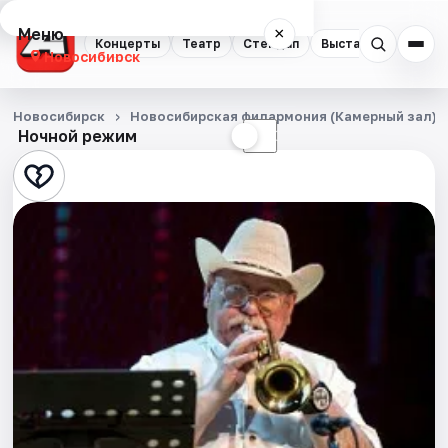
Меню
×
Концерты
Театр
Стендап
Выставки
Квест
Новосибирск
Концерты
Новосибирск
Новосибирская филармония (Камерный зал)
Ночной режим
☀
☾
Театр
Стендап
Выставки
Квесты
Экскурсии
Спорт
События