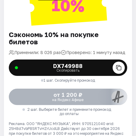
10%
Сэкономь 10% на покупке
билетов
Применили: 8 026 раз
Проверено: 1 минуту назад
DX749988
Скопировать
1 шаг. Скопируйте промокод
от 1 200 ₽
на Яндекс Афише
2 шаг. Выберите билет и примените промокод
до оплаты
Реклама. ООО "ЯНДЕКС МУЗЫКА", ИНН: 9705121040 erid:
25H8d7vbP8SRTvHZrUcdLB
Действует до 30 сентября 2026
при покупке билетов от 3 000 ₽ на это мероприятие на Яндекс