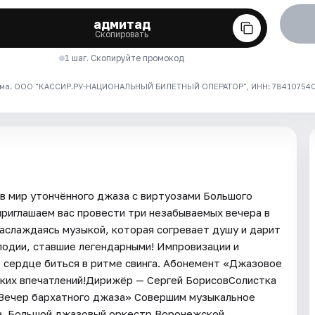
адмитад
Скопировать
1 шаг. Скопируйте промокод
ма. ООО "КАССИР.РУ-НАЦИОНАЛЬНЫЙ БИЛЕТНЫЙ ОПЕРАТОР", ИНН: 7841075409
 мир утончённого джаза с виртуозами Большого
риглашаем вас провести три незабываемых вечера в
наслаждаясь музыкой, которая согревает душу и дарит
лодии, ставшие легендарными! Импровизации и
 сердце биться в ритме свинга. Абонемент «Джазовое
ярких впечатлений!Дирижёр — Сергей БорисовСолистка
«Вечер бархатного джаза» Совершим музыкальное
а. Большой джазовый оркестр Воронежской