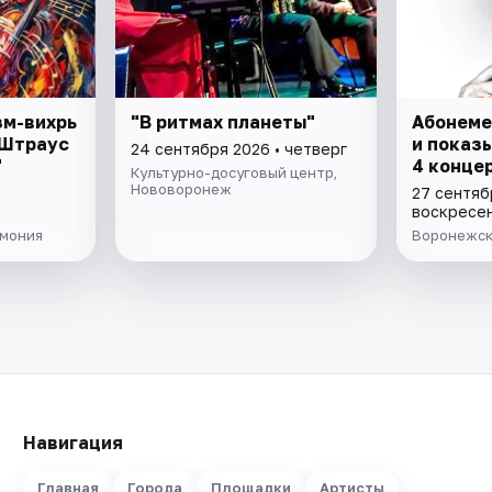
зм-вихрь
"В ритмах планеты"
Абонеме
 Штраус
и показ
24 сентября 2026 • четверг
"
4 конце
Культурно-досуговый центр,
Нововоронеж
27 сентяб
воскресе
мония
Воронежск
Навигация
Главная
Города
Площадки
Артисты