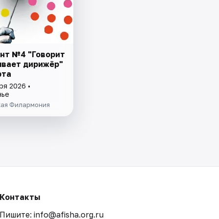
нт №4 "Говорит
ывает дирижёр"
рта
ря 2026 •
нье
ая Филармония
Контакты
Пишите: info@afisha.org.ru