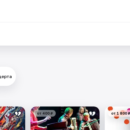
.
церта
от 400 ₽
от 1 800 