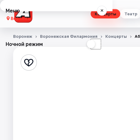
Меню
×
Концерты
Театр
Воронеж
Концерты
Воронеж
Воронежская Филармония
Концерты
Аб
Ночной режим
☀
☾
Театр
Стендап
Выставки
Квесты
Экскурсии
Спорт
События