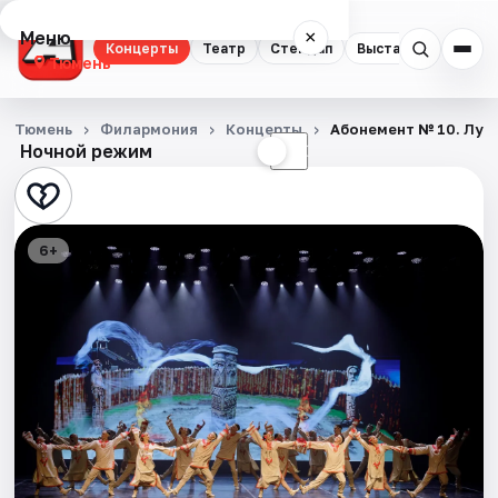
Меню
×
Концерты
Театр
Стендап
Выставки
Квест
Тюмень
Концерты
Тюмень
Филармония
Концерты
Абонемент № 10. Луч
Ночной режим
☀
☾
Театр
Стендап
6+
Выставки
Квесты
Экскурсии
Спорт
События