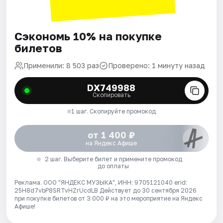
Сэкономь 10% на покупке
билетов
Применили: 8 503 раз
Проверено: 1 минуту назад
DX749988
Скопировать
1 шаг. Скопируйте промокод
от 1 400 ₽
на Яндекс Афише
2 шаг. Выберите билет и примените промокод
до оплаты
Реклама. ООО "ЯНДЕКС МУЗЫКА", ИНН: 9705121040 erid:
25H8d7vbP8SRTvHZrUcdLB
Действует до 30 сентября 2026
при покупке билетов от 3 000 ₽ на это мероприятие на Яндекс
Афише!