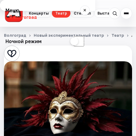
Меню
×
Концерты
Театр
Стендап
Выставки
Квест
Волгоград
Концерты
Волгоград
Новый экспериментальный театр
Театр
А 
Ночной режим
☀
☾
Театр
Стендап
Выставки
Квесты
Экскурсии
Спорт
События