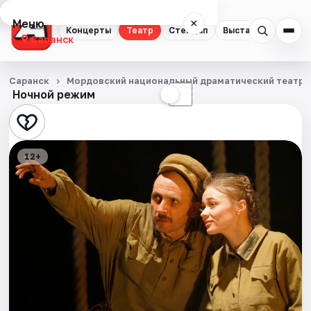
Меню
×
Концерты
Театр
Стендап
Выставки
Экску
Саранск
Концерты
Саранск
Мордовский национальный драматический театр
Ночной режим
☀
☾
Театр
Стендап
12+
Выставки
Экскурсии
События
Города