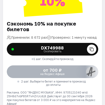
10%
Сэкономь 10% на покупке
билетов
Применили: 8 672 раз
Проверено: 1 минуту назад
DX749988
Скопировать
1 шаг. Скопируйте промокод
от 700 ₽
на Яндекс Афише
2 шаг. Выберите билет и примените промокод
до оплаты
Реклама. ООО "ЯНДЕКС МУЗЫКА", ИНН: 9705121040 erid:
25H8d7vbP8SRTvHZrUcdLB
Действует до 30 сентября 2026
при покупке билетов от 3 000 ₽ на это мероприятие на Яндекс
Афише!