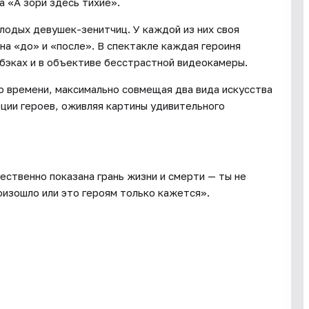
 «А зори здесь тихие».
лодых девушек-зенитчиц. У каждой из них своя
на «до» и «после». В спектакле каждая героиня
бэках и в объективе бесстрастной видеокамеры.
 времени, максимально совмещая два вида искусства
оции героев, оживляя картины удивительного
ественно показана грань жизни и смерти — ты не
оизошло или это героям только кажется».