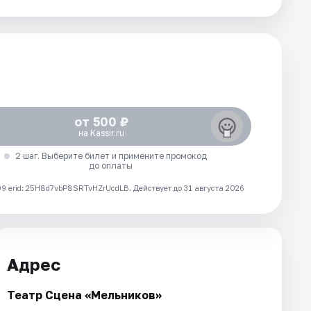
от 500 ₽
на Kassir.ru
2 шаг. Выберите билет и примените промокод
до оплаты
 erid: 25H8d7vbP8SRTvHZrUcdLB.
Действует до 31 августа 2026
Адрес
Театр Сцена «Мельников»