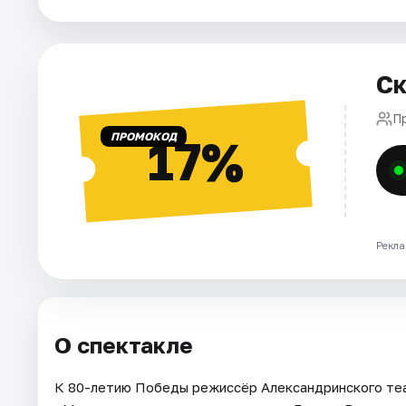
Города
Ск
Площадки
П
Артисты
ПРОМОКОД
17%
Рейтинги
Рекла
О спектакле
К 80-летию Победы режиссёр Александринского теа