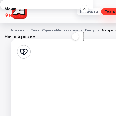
Меню
×
Концерты
Театр
Москва
Концерты
Москва
Театр Сцена «Мельников»
Театр
А зори з
Ночной режим
☀
☾
Театр
Стендап
Выставки
Квесты
Экскурсии
Спорт
События