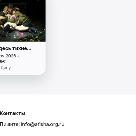
десь тихие...
ря 2026 •
нье
-Дону
Контакты
Пишите: info@afisha.org.ru