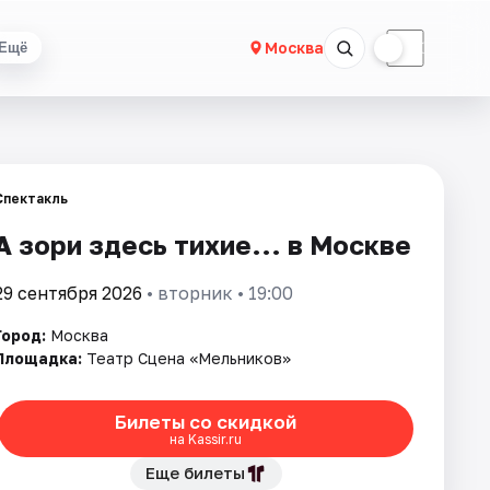
☀
☾
Москва
Ещё
Спектакль
А зори здесь тихие... в Москве
29 сентября 2026
• вторник • 19:00
Город:
Москва
Площадка:
Театр Сцена «Мельников»
Билеты со скидкой
на Kassir.ru
Еще билеты