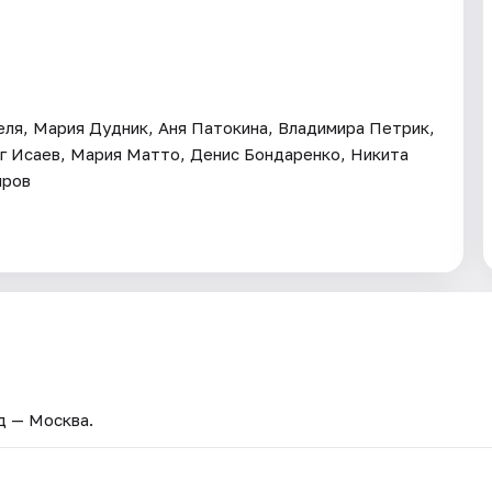
еля, Мария Дудник, Аня Патокина, Владимира Петрик,
ег Исаев, Мария Матто, Денис Бондаренко, Никита
иров
од — Москва.