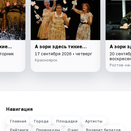
ие...
А зори здесь тихие…
А зори з
вторник
17 сентября 2026 • четверг
20 сентяб
воскресе
Красноярск
Ростов-на
Навигация
Главная
Города
Площадки
Артисты
Рейтинги
Промокоды
О нас
Возврат билетов