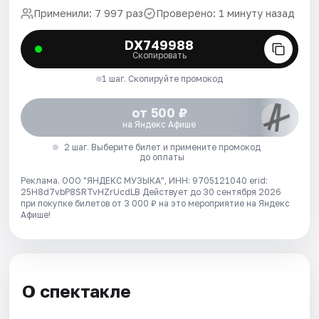
Применили: 7 997 раз
Проверено: 1 минуту назад
DX749988
Скопировать
1 шаг. Скопируйте промокод
от 500 ₽
на Яндекс Афише
2 шаг. Выберите билет и примените промокод
до оплаты
Реклама. ООО "ЯНДЕКС МУЗЫКА", ИНН: 9705121040 erid:
25H8d7vbP8SRTvHZrUcdLB
Действует до 30 сентября 2026
при покупке билетов от 3 000 ₽ на это мероприятие на Яндекс
Афише!
О спектакле