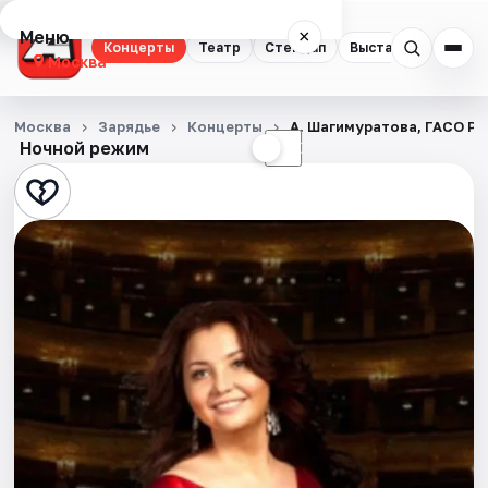
Меню
×
Концерты
Театр
Стендап
Выставки
Квест
Москва
Концерты
Москва
Зарядье
Концерты
А. Шагимуратова, ГАСО РТ
Ночной режим
☀
☾
Театр
Стендап
Выставки
Квесты
Экскурсии
Спорт
События