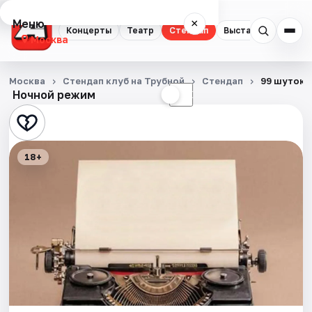
Меню
×
Концерты
Театр
Стендап
Выставки
Квест
Москва
Концерты
Москва
Стендап клуб на Трубной
Стендап
99 шуток
Ночной режим
☀
☾
Театр
Стендап
18+
Выставки
Квесты
Экскурсии
Спорт
События