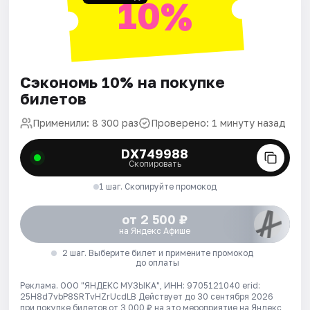
10%
Сэкономь 10% на покупке
билетов
Применили: 8 300 раз
Проверено: 1 минуту назад
DX749988
Скопировать
1 шаг. Скопируйте промокод
от 2 500 ₽
на Яндекс Афише
2 шаг. Выберите билет и примените промокод
до оплаты
Реклама. ООО "ЯНДЕКС МУЗЫКА", ИНН: 9705121040 erid:
25H8d7vbP8SRTvHZrUcdLB
Действует до 30 сентября 2026
при покупке билетов от 3 000 ₽ на это мероприятие на Яндекс