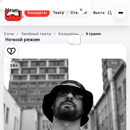
Меню
×
Концерты
Театр
Стендап
Выставки
Квест
Сочи
Концерты
Сочи
Зелёный театр
Концерты
9 грамм
Ночной режим
☀
☾
Театр
Стендап
16+
Выставки
Квесты
Экскурсии
Спорт
События