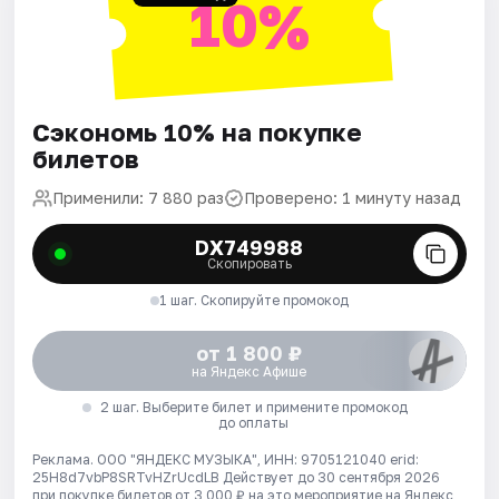
10%
Сэкономь 10% на покупке
билетов
Применили: 7 880 раз
Проверено: 1 минуту назад
DX749988
Скопировать
1 шаг. Скопируйте промокод
от 1 800 ₽
на Яндекс Афише
2 шаг. Выберите билет и примените промокод
до оплаты
Реклама. ООО "ЯНДЕКС МУЗЫКА", ИНН: 9705121040 erid:
25H8d7vbP8SRTvHZrUcdLB
Действует до 30 сентября 2026
при покупке билетов от 3 000 ₽ на это мероприятие на Яндекс