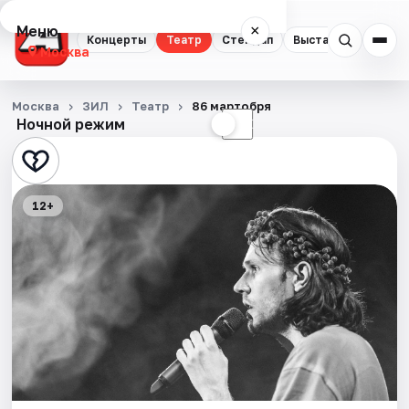
Меню
×
Концерты
Театр
Стендап
Выставки
Квест
Москва
Концерты
Москва
ЗИЛ
Театр
86 мартобря
Ночной режим
☀
☾
Театр
Стендап
12+
Выставки
Квесты
Экскурсии
Спорт
События