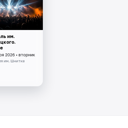
ль им.
цкого.
е
ря 2026 • вторник
я им. Шнитке