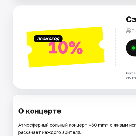
Города
Площадки
Сэ
Артисты
П
ПРОМОКОД
10%
Рейтинги
Рекла
это м
О концерте
Атмосферный сольный концерт «60 mm» с живым исп
раскачает каждого зрителя.