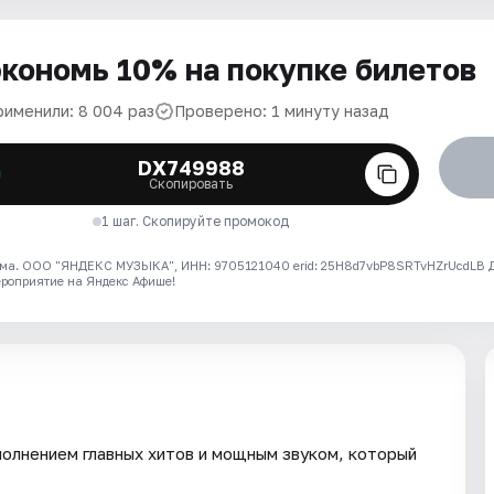
кономь 10% на покупке билетов
рименили: 8 004 раз
Проверено: 1 минуту назад
DX749988
Скопировать
1 шаг. Скопируйте промокод
ма. ООО "ЯНДЕКС МУЗЫКА", ИНН: 9705121040 erid: 25H8d7vbP8SRTvHZrUcdLB
ероприятие на Яндекс Афише!
олнением главных хитов и мощным звуком, который