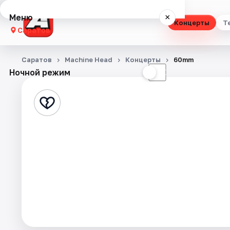
Меню
×
Концерты
Т
Саратов
Концерты
Саратов
Machine Head
Концерты
60mm
Ночной режим
☀
☾
Театр
Стендап
Выставки
Квесты
Экскурсии
События