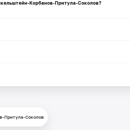
инкельштейн-Корбанов-Притула-Соколов?
ов-Притула-Соколов