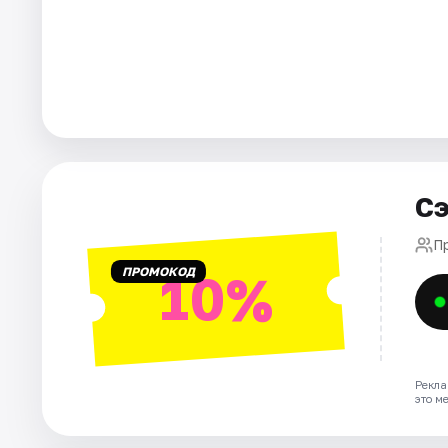
Города
Площадки
Артисты
Рейтинги
Сэ
П
ПРОМОКОД
10%
Рекла
это м