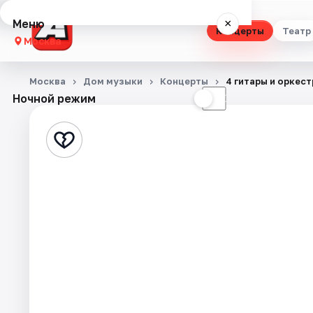
Меню
×
Концерты
Театр
Москва
Концерты
Москва
Дом музыки
Концерты
4 гитары и орке
Ночной режим
☀
☾
Театр
Стендап
Выставки
Квесты
Экскурсии
Спорт
События