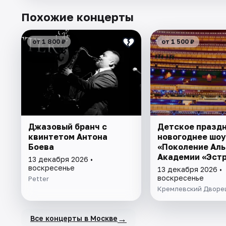
Похожие концерты
от 1 800 ₽
от 1 500 ₽
Джазовый бранч с
Детское празд
квинтетом Антона
новогоднее шоу
Боева
«Поколение Аль
Академии «Эст
13 декабря 2026 •
Тинс»
воскресенье
13 декабря 2026 •
воскресенье
Petter
Кремлевский Дворе
→
Все концерты в Москве