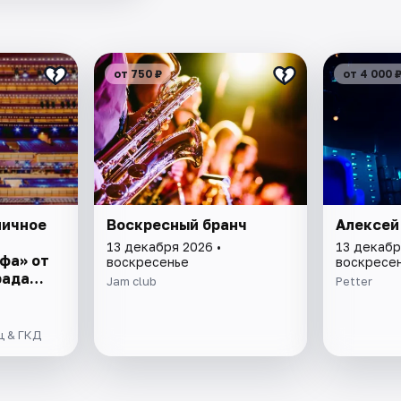
от 750 ₽
от 4 000 
ничное
Воскресный бранч
Алексей
13 декабря 2026 •
13 декабр
фа» от
воскресенье
воскресе
рада
Jam club
Petter
ц & ГКД