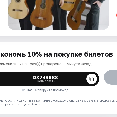
кономь 10% на покупке билетов
рименили: 8 038 раз
Проверено: 1 минуту назад
DX749988
Скопировать
1 шаг. Скопируйте промокод
ма. ООО "ЯНДЕКС МУЗЫКА", ИНН: 9705121040 erid: 25H8d7vbP8SRTvHZrUcdLB
ероприятие на Яндекс Афише!