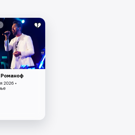
₽
 Романоф
я 2026 •
нье