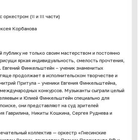
оркестром (II и III части)
ексея Корбанова
й публику не только своим мастерством и постоянно
исущи яркая индивидуальность, смелость прочтения,
 Евгений Финкельштейн – ученик знаменитых
стяще продолжает в исполнительском творчестве и
Дмитрий Притула – ученики Евгения Финкельштейна,
х международных конкурсов. Музыканты сыграли целый
Беляевым и Юлией Финкельштейн специально для
поиске, они представляют на суд зрителей
я Гаврилина, Никиты Кошкина, Сергея Руднева и
мечательный коллектив — оркестр «Гнесинские
ртистом России, лауреатом Премии Президента РФ и