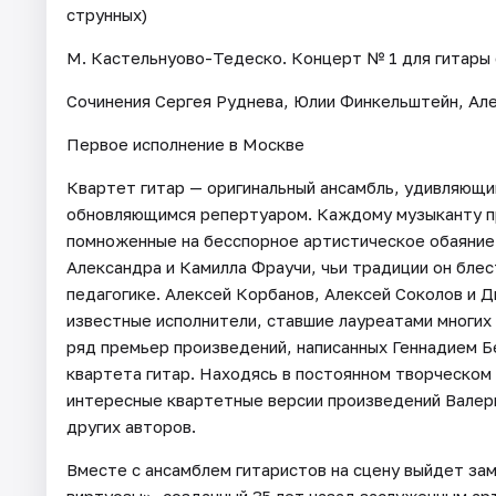
струнных)
М. Кастельнуово-Тедеско. Концерт № 1 для гитары с 
Сочинения Сергея Руднева, Юлии Финкельштейн, Ал
Первое исполнение в Москве
Квартет гитар — оригинальный ансамбль, удивляющи
обновляющимся репертуаром. Каждому музыканту пр
помноженные на бесспорное артистическое обаяние.
Александра и Камилла Фраучи, чьи традиции он бле
педагогике. Алексей Корбанов, Алексей Соколов и 
известные исполнители, ставшие лауреатами многи
ряд премьер произведений, написанных Геннадием 
квартета гитар. Находясь в постоянном творческом 
интересные квартетные версии произведений Валери
других авторов.
Вместе с ансамблем гитаристов на сцену выйдет за
виртуозы», созданный 35 лет назад заслуженным а