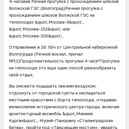
4-часовая Речная прогулка с прохождением шлюзов
Волжской ГЭС (Волгоград)Речная прогулка с
прохождением шлюзов Волжской ГЭС на
теплоходах &quot;Москва-9&quot;,
&quot;Москва-152&quot; или
&quot;Москва-200&quot;.
Отправление в 18: 00ч от Центральной набережной
Волгограда (Речной вокзал, причал
№12)Продолжительность прогулки 4 часа*Прогулка
на теплоходе это еще один способ разнообразить
свой отдых.
Вы сможете подышать свежим воздухом,
отдохнуть от городской суеты и насладиться
местными красотами с борта теплохода, открывая
великолепие исторического центра города, включая
архитектурный ансамбль &quot;Мамаев
Курган&quot;, Музей-Панораму «Сталинградская
битва», пройти под «Танцующим мостом», увидеть