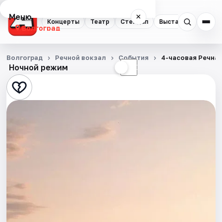
Меню
×
Концерты
Театр
Стендап
Выставки
Квест
Волгоград
Концерты
Волгоград
Речной вокзал
События
4-часовая Речна
Ночной режим
☀
☾
Театр
Стендап
Выставки
Квесты
Экскурсии
Спорт
События