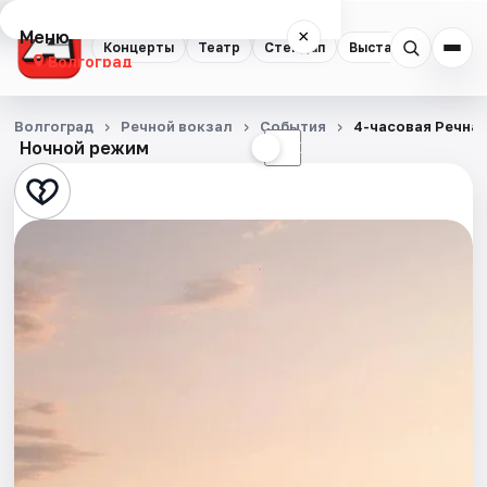
Меню
×
Концерты
Театр
Стендап
Выставки
Квест
Волгоград
Концерты
Волгоград
Речной вокзал
События
4-часовая Речна
Ночной режим
☀
☾
Театр
Стендап
Выставки
Квесты
Экскурсии
Спорт
События