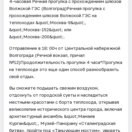
4-часовая Речная прогулка с прохождением шлюзов
Волжской ГЭС (Волгоград)Речная прогулка с
прохождением шлюзов Волжской ГЭС на
теплоходах &quot;Москва-9&quot;,
&quot;Москва-152&quot; или
&quot;Москва-200&quot;.
Отправление в 18: 00ч от Центральной набережной
Волгограда (Речной вокзал, причал
№12)Продолжительность прогулки 4 часа*Прогулка
на теплоходе это еще один способ разнообразить
свой отдых.
Вы сможете подышать свежим воздухом,
отдохнуть от городской суеты и насладиться
местными красотами с борта теплохода, открывая
великолепие исторического центра города, включая
архитектурный ансамбль &quot;Мамаев
Курган&quot;, Музей-Панораму «Сталинградская
битва», пройти под «Танцующим мостом», увидеть