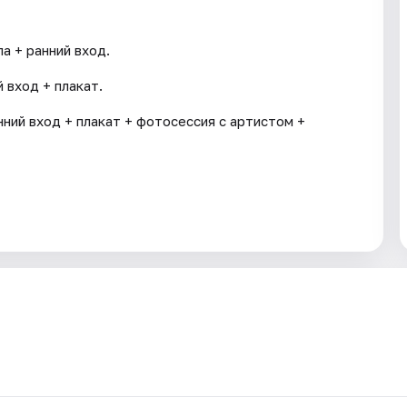
а + ранний вход.
 вход + плакат.
нний вход + плакат + фотосессия с артистом +