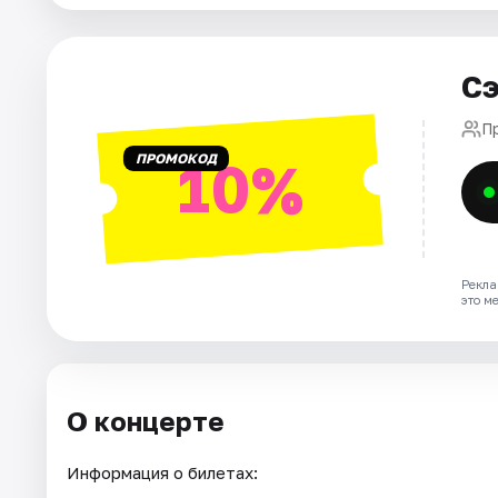
Города
Сэ
Площадки
П
ПРОМОКОД
10%
Артисты
Рейтинги
Рекла
это м
О концерте
Информация о билетах: