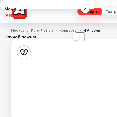
Меню
×
Концерты
Театр
Москва
Концерты
Москва
Punk Fiction
Концерты
4 Апреля
Ночной режим
☀
☾
Театр
Стендап
Выставки
Квесты
Экскурсии
Спорт
События