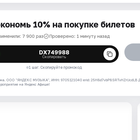
кономь 10% на покупке билетов
рименили: 7 900 раз
Проверено: 1 минуту назад
DX749988
Скопировать
1 шаг. Скопируйте промокод
ма. ООО "ЯНДЕКС МУЗЫКА", ИНН: 9705121040 erid: 25H8d7vbP8SRTvHZrUcdLB
ероприятие на Яндекс Афише!