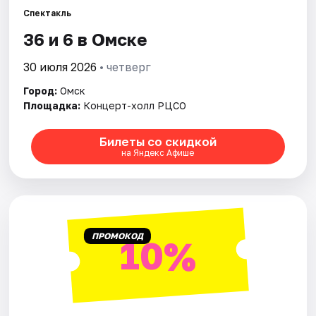
Спектакль
36 и 6 в Омске
Города
30 июля 2026
• четверг
Площадки
Город:
Омск
Артисты
Площадка:
Концерт-холл РЦСО
Рейтинги
Билеты со скидкой
на Яндекс Афише
ПРОМОКОД
10%