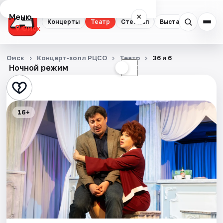
Меню
×
Концерты
Театр
Стендап
Выставки
Квест
Омск
Концерты
Омск
Концерт-холл РЦСО
Театр
36 и 6
Ночной режим
☀
☾
Театр
Стендап
16+
Выставки
Квесты
Экскурсии
Спорт
События